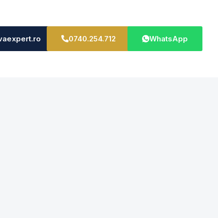
vaexpert.ro
0740.254.712
WhatsApp