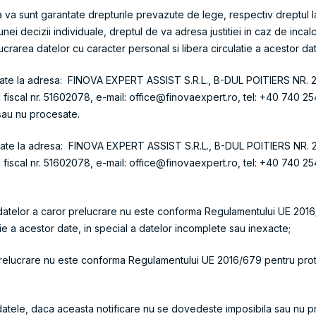
 ca va sunt garantate drepturile prevazute de lege, respectiv dreptul 
unei decizii individuale, dreptul de va adresa justitiei in caz de inc
crarea datelor cu caracter personal si libera circulatie a acestor da
ate la adresa: FINOVA EXPERT ASSIST S.R.L., B-DUL POITIERS NR. 2, BL
scal nr. 51602078, e-mail: office@finovaexpert.ro, tel: +40 740 254 7
 sau nu procesate.
ate la adresa: FINOVA EXPERT ASSIST S.R.L., B-DUL POITIERS NR. 2, B
iscal nr. 51602078, e-mail: office@finovaexpert.ro, tel: +40 740 254
datelor a caror prelucrare nu este conforma Regulamentului UE 2016/
tie a acestor date, in special a datelor incomplete sau inexacte;
elucrare nu este conforma Regulamentului UE 2016/679 pentru protec
e datele, daca aceasta notificare nu se dovedeste imposibila sau nu 