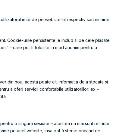
utilizatorul iese de pe website-ul respectiv sau inchide
nt. Cookie-urile persistente le includ si pe cele plasate
ies” – care pot fi folosite in mod anonim pentru a
r din nou, acesta poate citi informatia deja stocata si
u a oferi servicii confortabile utilizatorillor: ex –
nta.
v pentru o singura sesiune – acestea nu mai sunt retinute
evine pe acel website, insa pot fi sterse oricand de