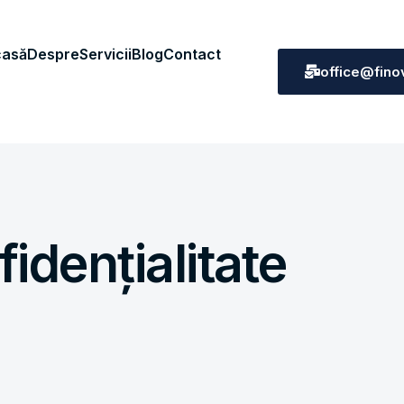
asă
Despre
Servicii
Blog
Contact
office@fino
fidențialitate