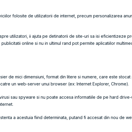
rviciilor folosite de utilizatorii de internet, precum personalizarea anu
e utilizatori, ii ajuta pe detinatorii de site-uri sa isi eficientizeze 
blicitatii online si nu in ultimul rand pot permite aplicatiilor multimedi
r de mici dimensiuni, format din litere si numere, care este stocat 
 de catre un web-server unui browser (ex: Internet Explorer, Chrome).
usi sau spyware si nu poate accesa informatiile de pe hard drive-ul ut
nternet.
stenta a acestuia fiind determinata, putand fi accesat din nou de we