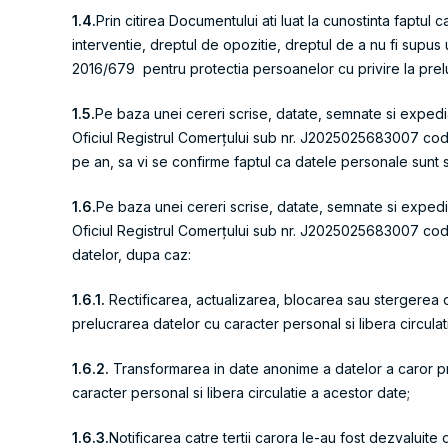
1.4.
Prin citirea Documentului ati luat la cunostinta faptul
interventie, dreptul de opozitie, dreptul de a nu fi supus 
2016/679 pentru protectia persoanelor cu privire la prelu
1.5.
Pe baza unei cereri scrise, datate, semnate si expedi
Oficiul Registrul Comerțului sub nr. J2025025683007 cod fi
pe an, sa vi se confirme faptul ca datele personale sunt
1.6.
Pe baza unei cereri scrise, datate, semnate si expedi
Oficiul Registrul Comerțului sub nr. J2025025683007 cod f
datelor, dupa caz:
1.6.1.
Rectificarea, actualizarea, blocarea sau stergerea 
prelucrarea datelor cu caracter personal si libera circula
1.6.2.
Transformarea in date anonime a datelor a caror pr
caracter personal si libera circulatie a acestor date;
1.6.3.
Notificarea catre tertii carora le-au fost dezvaluit