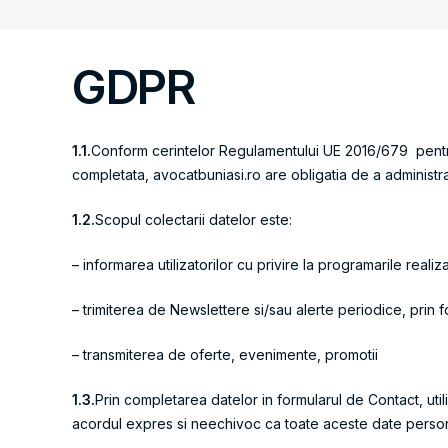
GDPR
1.1.
Conform cerintelor Regulamentului UE 2016/679 pentru p
completata, avocatbuniasi.ro are obligatia de a administra
1.2.
Scopul colectarii datelor este:
– informarea utilizatorilor cu privire la programarile realiz
– trimiterea de Newslettere si/sau alerte periodice, prin 
– transmiterea de oferte, evenimente, promotii
1.3.
Prin completarea datelor in formularul de Contact, util
acordul expres si neechivoc ca toate aceste date personale