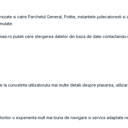
rnizate si catre Parchetul General, Politie, instantele judecatoresti si al
mulate.
buniasi.ro puteti cere stergerea datelor din baza de date contactandu-
a cunostinta utilizatorului mai multe detalii despre plasarea, utilizare
orilor o experienta mult mai buna de navigare si servicii adaptate nev