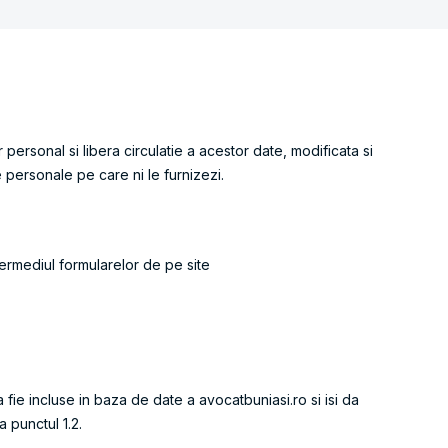
rsonal si libera circulatie a acestor date, modificata si
e personale pe care ni le furnizezi.
intermediul formularelor de pe site
 fie incluse in baza de date a avocatbuniasi.ro si isi da
 punctul 1.2.