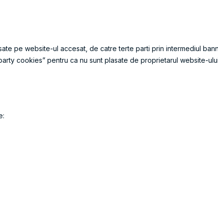
sate pe website-ul accesat, de catre terte parti prin intermediul banne
rty cookies” pentru ca nu sunt plasate de proprietarul website-ului re
e: