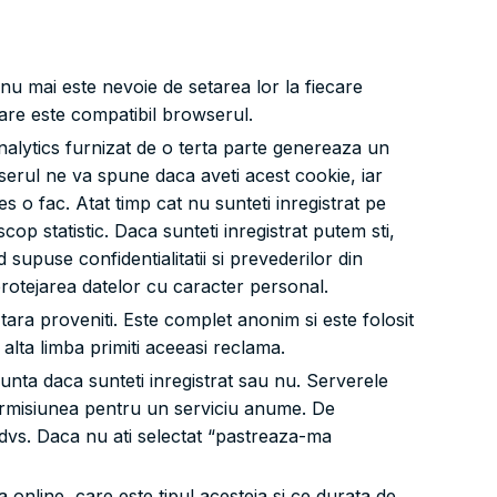
 nu mai este nevoie de setarea lor la fiecare
care este compatibil browserul.
 analytics furnizat de o terta parte genereaza un
wserul ne va spune daca aveti acest cookie, iar
s o fac. Atat timp cat nu sunteti inregistrat pe
scop statistic. Daca sunteti inregistrat putem sti,
 supuse confidentialitatii si prevederilor din
a protejarea datelor cu caracter personal.
tara proveniti. Este complet anonim si este folosit
alta limba primiti aceeasi reclama.
unta daca sunteti inregistrat sau nu. Serverele
permisiunea pentru un serviciu anume. De
dvs. Daca nu ati selectat “pastreaza-ma
 online, care este tipul acesteia si ce durata de