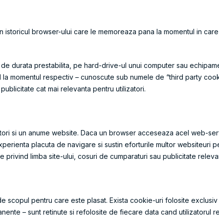
 istoricul browser-ului care le memoreaza pana la momentul in care 
e de durata prestabilita, pe hard-drive-ul unui computer sau echipame
rul la momentul respectiv – cunoscute sub numele de “third party cook
 publicitate cat mai relevanta pentru utilizatori.
izatori si un anume website. Daca un browser acceseaza acel web-serve
erienta placuta de navigare si sustin eforturile multor websiteuri pentr
le privind limba site-ului, cosuri de cumparaturi sau publicitate releva
e de scopul pentru care este plasat. Exista cookie-uri folosite exclusi
ente – sunt retinute si refolosite de fiecare data cand utilizatorul r