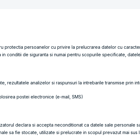
rotectia persoanelor cu privire la prelucrarea datelor cu caracter pe
 in conditii de siguranta si numai pentru scopurile specificate, datel
ate, rezultatele analizelor si raspunsuri la intrebarile transmise prin 
folosirea postei electronice (e-mail, SMS)
izatorul declara si accepta neconditionat ca datele sale personale sa
 sa fie stocate, utilizate si prelucrate in scopul prevazut mai sus la